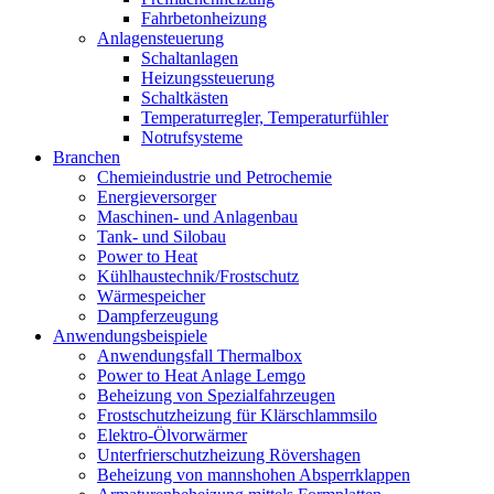
Fahrbetonheizung
Anlagensteuerung
Schaltanlagen
Heizungssteuerung
Schaltkästen
Temperaturregler, Temperaturfühler
Notrufsysteme
Branchen
Chemieindustrie und Petrochemie
Energieversorger
Maschinen- und Anlagenbau
Tank- und Silobau
Power to Heat
Kühlhaustechnik/Frostschutz
Wärmespeicher
Dampferzeugung
Anwendungsbeispiele
Anwendungsfall Thermalbox
Power to Heat Anlage Lemgo
Beheizung von Spezialfahrzeugen
Frostschutzheizung für Klärschlammsilo
Elektro-Ölvorwärmer
Unterfrierschutzheizung Rövershagen
Beheizung von mannshohen Absperrklappen