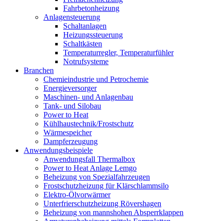
Fahrbetonheizung
Anlagensteuerung
Schaltanlagen
Heizungssteuerung
Schaltkästen
Temperaturregler, Temperaturfühler
Notrufsysteme
Branchen
Chemieindustrie und Petrochemie
Energieversorger
Maschinen- und Anlagenbau
Tank- und Silobau
Power to Heat
Kühlhaustechnik/Frostschutz
Wärmespeicher
Dampferzeugung
Anwendungsbeispiele
Anwendungsfall Thermalbox
Power to Heat Anlage Lemgo
Beheizung von Spezialfahrzeugen
Frostschutzheizung für Klärschlammsilo
Elektro-Ölvorwärmer
Unterfrierschutzheizung Rövershagen
Beheizung von mannshohen Absperrklappen