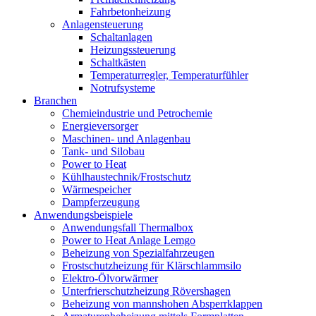
Fahrbetonheizung
Anlagensteuerung
Schaltanlagen
Heizungssteuerung
Schaltkästen
Temperaturregler, Temperaturfühler
Notrufsysteme
Branchen
Chemieindustrie und Petrochemie
Energieversorger
Maschinen- und Anlagenbau
Tank- und Silobau
Power to Heat
Kühlhaustechnik/Frostschutz
Wärmespeicher
Dampferzeugung
Anwendungsbeispiele
Anwendungsfall Thermalbox
Power to Heat Anlage Lemgo
Beheizung von Spezialfahrzeugen
Frostschutzheizung für Klärschlammsilo
Elektro-Ölvorwärmer
Unterfrierschutzheizung Rövershagen
Beheizung von mannshohen Absperrklappen